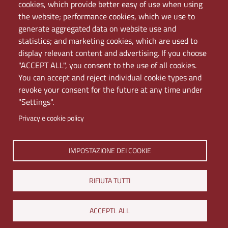
PEC
cookies, which provide better easy of use when using
Rete Wi-Fi Eduroam
the website; performance cookies, which we use to
Servizio Proxy
generate aggregated data on website use and
Guida all’uso del portale
statistics; and marketing cookies, which are used to
display relevant content and advertising. If you choose
"ACCEPT ALL", you consent to the use of all cookies.
You can accept and reject individual cookie types and
revoke your consent for the future at any time under
"Settings".
Privacy e cookie policy
Università di Napoli L'Orientale. Palazzo Du Mesnil -
IMPOSTAZIONE DEI COOKIE
Via Chiatamone 61/62 - 80121 Napoli
Tel. +390816909000 | Partita IVA 00297640633 | PEC:
RIFIUTA TUTTI
ateneo@pec.unior.it
Iscrizione al REA - CCIAA di Napoli n. NA-1112377
ACCEPTL ALL