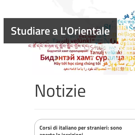
LEGGI DI PIÙ
Notizie
Università degli studi di Na
Corsi di italiano per stranieri: sono
aperte le iscrizioni