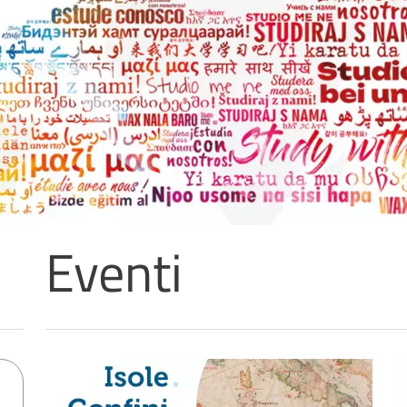
Avviso chiusura estiva
L’Ateneo, in concomitanza con la pausa estiva,
chiuderà le Strutture dal giorno 10 al 21 agosto
Eventi
poli