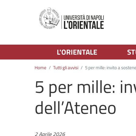
L'ORIENTALE
ST
Home
Tutti gli avvisi
5 per mille: invito a sosten
5 per mille: in
dell’Ateneo
Data
2 Aprile 2026