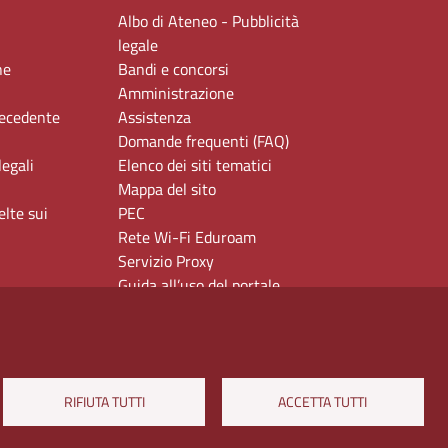
Albo di Ateneo - Pubblicità
legale
ne
Bandi e concorsi
Amministrazione
recedente
Assistenza
Domande frequenti (FAQ)
legali
Elenco dei siti tematici
Mappa del sito
elte sui
PEC
Rete Wi-Fi Eduroam
Servizio Proxy
Guida all’uso del portale
RIFIUTA TUTTI
ACCETTA TUTTI
Via Chiatamone 61/62 - 80121 Napoli
ateneo@pec.unior.it