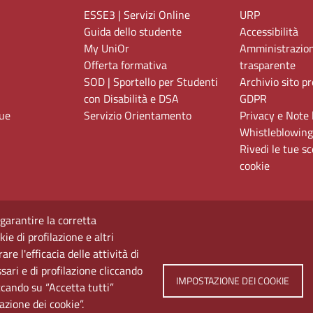
ESSE3 | Servizi Online
URP
Guida dello studente
Accessibilità
My UniOr
Amministrazio
Offerta formativa
trasparente
SOD | Sportello per Studenti
Archivio sito p
con Disabilità e DSA
GDPR
gue
Servizio Orientamento
Privacy e Note 
Whistleblowing
Rivedi le tue sc
cookie
 garantire la corretta
ie di profilazione e altri
e l'efficacia delle attività di
sari e di profilazione cliccando
IMPOSTAZIONE DEI COOKIE
Università di Napoli L'Orientale. Palazzo Du Mesnil - 
iccando su “Accetta tutti”
azione dei cookie”.
Tel. +390816909000 | Partita IVA 00297640633 | PEC: 