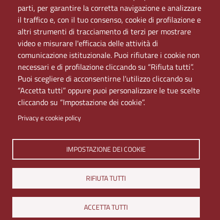
PEC
parti, per garantire la corretta navigazione e analizzare
Rete Wi-Fi Eduroam
il traffico e, con il tuo consenso, cookie di profilazione e
Servizio Proxy
altri strumenti di tracciamento di terzi per mostrare
Guida all’uso del portale
video e misurare l'efficacia delle attività di
comunicazione istituzionale. Puoi rifiutare i cookie non
necessari e di profilazione cliccando su “Rifiuta tutti”.
Puoi scegliere di acconsentirne l’utilizzo cliccando su
“Accetta tutti” oppure puoi personalizzare le tue scelte
cliccando su “Impostazione dei cookie”.
Privacy e cookie policy
Università di Napoli L'Orientale. Palazzo Du Mesnil -
IMPOSTAZIONE DEI COOKIE
Via Chiatamone 61/62 - 80121 Napoli
Tel. +390816909000 | Partita IVA 00297640633 | PEC:
RIFIUTA TUTTI
ateneo@pec.unior.it
Iscrizione al REA - CCIAA di Napoli n. NA-1112377
ACCETTA TUTTI