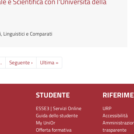
 e Scientifica con l'Università della
, Linguistici e Comparati
Pagina successiva
Ultima pagina
…
Seguente ›
Ultima »
STUDENTE
RIFERIME
ESSE3 | Servizi Online
URP
Guida dello studente
Accessibilità
My UniOr
Amministrazio
Offerta formativa
trasparente