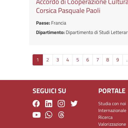
Accordo di Cooperazione Culturale
Corsica Pasquale Paoli
Paese:
Francia
Dipartimento:
Dipartimento di Studi Letterari
1
2
3
4
5
6
7
8
9
SEGUICI SU
PORTALE
Studia con noi
Internazionale
Ricerca
Valorizzazione