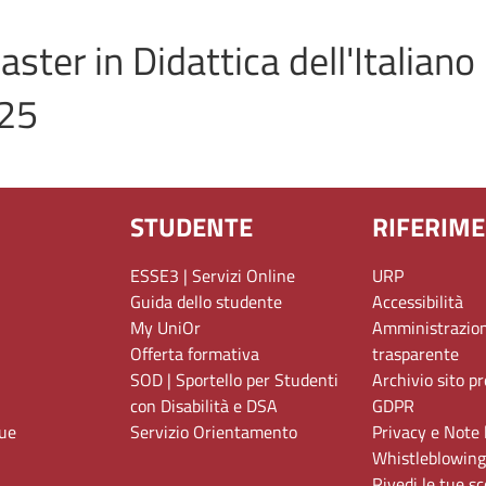
Master in Didattica dell'Italia
025
STUDENTE
RIFERIME
ESSE3 | Servizi Online
URP
Guida dello studente
Accessibilità
My UniOr
Amministrazio
Offerta formativa
trasparente
SOD | Sportello per Studenti
Archivio sito p
con Disabilità e DSA
GDPR
gue
Servizio Orientamento
Privacy e Note 
Whistleblowing
Rivedi le tue sc