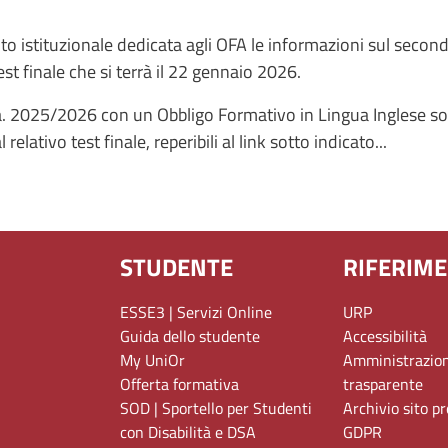
to istituzionale dedicata agli OFA le informazioni sul secon
est finale che si terrà il 22 gennaio 2026.
a.a. 2025/2026 con un Obbligo Formativo in Lingua Inglese son
elativo test finale, reperibili al link sotto indicato...
STUDENTE
RIFERIME
ESSE3 | Servizi Online
URP
Guida dello studente
Accessibilità
My UniOr
Amministrazio
Offerta formativa
trasparente
SOD | Sportello per Studenti
Archivio sito p
con Disabilità e DSA
GDPR