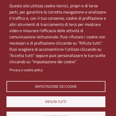
Mappa del sito
Questo sito utilizza cookie tecnici, propri e di terze
PEC
parti, per garantire la corretta navigazione e analizzare
Rete Wi-Fi Eduroam
il traffico e, con il tuo consenso, cookie di profilazione e
Servizio Proxy
altri strumenti di tracciamento di terzi per mostrare
Guida all’uso del portale
video e misurare l'efficacia delle attività di
comunicazione istituzionale. Puoi rifiutare i cookie non
necessari e di profilazione cliccando su “Rifiuta tutti”.
Puoi scegliere di acconsentirne l’utilizzo cliccando su
“Accetta tutti” oppure puoi personalizzare le tue scelte
cliccando su “Impostazione dei cookie”.
Privacy e cookie policy
IMPOSTAZIONE DEI COOKIE
Università di Napoli L'Orientale. Palazzo Du Mesnil -
Via Chiatamone 61/62 - 80121 Napoli
Tel. +390816909000 | Partita IVA 00297640633 | PEC:
RIFIUTA TUTTI
ateneo@pec.unior.it
Iscrizione al REA - CCIAA di Napoli n. NA-1112377