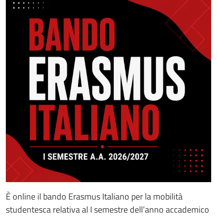
È online il bando Erasmus Italiano per la mobilità
studentesca relativa al I semestre dell’anno accademico