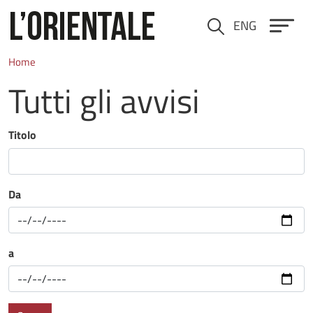
Salta al contenuto principale
ENG
Cerca
Home
Tutti gli avvisi
Titolo
Da
a