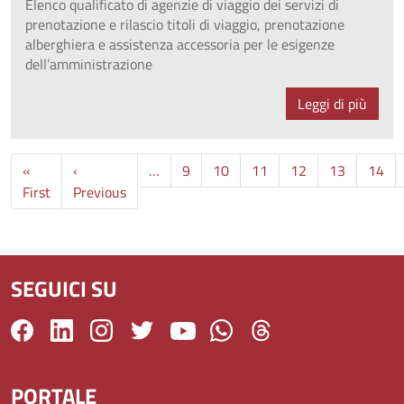
Elenco qualificato di agenzie di viaggio dei servizi di
prenotazione e rilascio titoli di viaggio, prenotazione
alberghiera e assistenza accessoria per le esigenze
dell’amministrazione
Leggi di più
«
‹
…
9
10
11
12
13
14
Prima pagina
Pagina precedente
First
Previous
SEGUICI SU
PORTALE