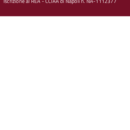
Iscrizione al REA - CCIAA di Napoli n. NA-1112377