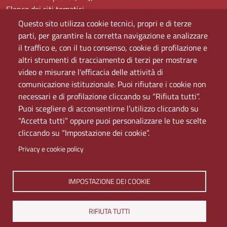
Elenco dei siti tematici
Mappa del sito
Questo sito utilizza cookie tecnici, propri e di terze
PEC
parti, per garantire la corretta navigazione e analizzare
Rete Wi-Fi Eduroam
il traffico e, con il tuo consenso, cookie di profilazione e
Servizio Proxy
altri strumenti di tracciamento di terzi per mostrare
Guida all’uso del portale
video e misurare l'efficacia delle attività di
comunicazione istituzionale. Puoi rifiutare i cookie non
necessari e di profilazione cliccando su “Rifiuta tutti”.
Puoi scegliere di acconsentirne l’utilizzo cliccando su
“Accetta tutti” oppure puoi personalizzare le tue scelte
cliccando su “Impostazione dei cookie”.
Privacy e cookie policy
Università di Napoli L'Orientale. Palazzo Du Mesnil -
IMPOSTAZIONE DEI COOKIE
Via Chiatamone 61/62 - 80121 Napoli
Tel. +390816909000 | Partita IVA 00297640633 | PEC:
RIFIUTA TUTTI
ateneo@pec.unior.it