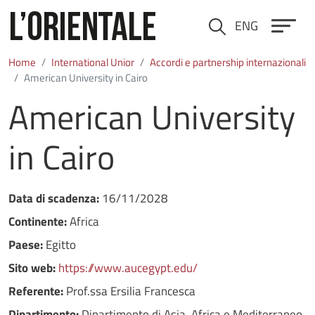
Salta al contenuto principale
ENG
Cerca
Home
International Unior
Accordi e partnership internazionali
American University in Cairo
American University
in Cairo
Data di scadenza:
16/11/2028
Continente:
Africa
Paese:
Egitto
Sito web:
https://www.aucegypt.edu/
Referente:
Prof.ssa Ersilia Francesca
Dipartimento:
Dipartimento di Asia, Africa e Mediterraneo