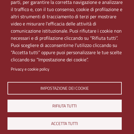
PEC
parti, per garantire la corretta navigazione e analizzare
Rete Wi-Fi Eduroam
il traffico e, con il tuo consenso, cookie di profilazione e
Servizio Proxy
altri strumenti di tracciamento di terzi per mostrare
Guida all’uso del portale
video e misurare l'efficacia delle attività di
comunicazione istituzionale. Puoi rifiutare i cookie non
necessari e di profilazione cliccando su “Rifiuta tutti”.
Puoi scegliere di acconsentirne l’utilizzo cliccando su
“Accetta tutti” oppure puoi personalizzare le tue scelte
cliccando su “Impostazione dei cookie”.
Privacy e cookie policy
Università di Napoli L'Orientale. Palazzo Du Mesnil -
IMPOSTAZIONE DEI COOKIE
Via Chiatamone 61/62 - 80121 Napoli
Tel. +390816909000 | Partita IVA 00297640633 | PEC:
RIFIUTA TUTTI
ateneo@pec.unior.it
Iscrizione al REA - CCIAA di Napoli n. NA-1112377
ACCETTA TUTTI