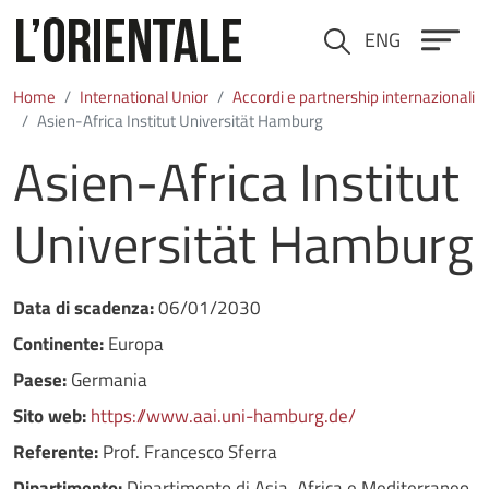
Salta al contenuto principale
ENG
Cerca
Home
International Unior
Accordi e partnership internazionali
Asien-Africa Institut Universität Hamburg
Asien-Africa Institut
Universität Hamburg
Data di scadenza:
06/01/2030
Continente:
Europa
Paese:
Germania
Sito web:
https://www.aai.uni-hamburg.de/
Referente:
Prof. Francesco Sferra
Dipartimento:
Dipartimento di Asia, Africa e Mediterraneo