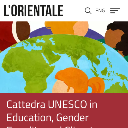
Salta al contenuto principale
ENG
Cerca
Immagine
Cattedra UNESCO in
Education, Gender