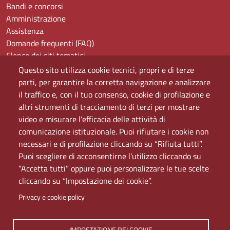
Bandi e concorsi
Amministrazione
Assistenza
Domande frequenti (FAQ)
Elenco dei siti tematici
Mappa del sito
Questo sito utilizza cookie tecnici, propri e di terze
PEC
parti, per garantire la corretta navigazione e analizzare
Rete Wi-Fi Eduroam
il traffico e, con il tuo consenso, cookie di profilazione e
Servizio Proxy
altri strumenti di tracciamento di terzi per mostrare
Guida all’uso del portale
video e misurare l'efficacia delle attività di
comunicazione istituzionale. Puoi rifiutare i cookie non
necessari e di profilazione cliccando su “Rifiuta tutti”.
Puoi scegliere di acconsentirne l’utilizzo cliccando su
“Accetta tutti” oppure puoi personalizzare le tue scelte
cliccando su “Impostazione dei cookie”.
Privacy e cookie policy
IMPOSTAZIONE DEI COOKIE