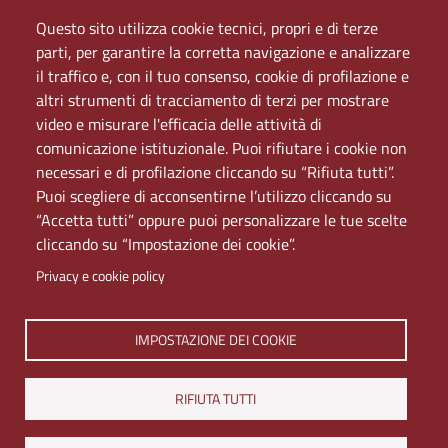
Elenco dei siti tematici
Mappa del sito
Questo sito utilizza cookie tecnici, propri e di terze
PEC
parti, per garantire la corretta navigazione e analizzare
Rete Wi-Fi Eduroam
il traffico e, con il tuo consenso, cookie di profilazione e
Servizio Proxy
altri strumenti di tracciamento di terzi per mostrare
Guida all’uso del portale
video e misurare l'efficacia delle attività di
comunicazione istituzionale. Puoi rifiutare i cookie non
necessari e di profilazione cliccando su “Rifiuta tutti”.
Puoi scegliere di acconsentirne l’utilizzo cliccando su
“Accetta tutti” oppure puoi personalizzare le tue scelte
cliccando su “Impostazione dei cookie”.
Privacy e cookie policy
Università di Napoli L'Orientale. Palazzo Du Mesnil -
IMPOSTAZIONE DEI COOKIE
Via Chiatamone 61/62 - 80121 Napoli
Tel. +390816909000 | Partita IVA 00297640633 | PEC:
RIFIUTA TUTTI
ateneo@pec.unior.it