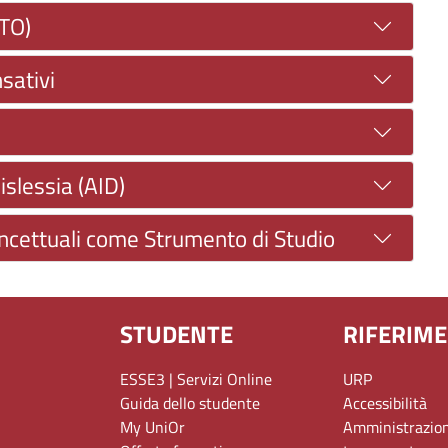
TO)
sativi
islessia (AID)
oncettuali come Strumento di Studio
STUDENTE
RIFERIME
ESSE3 | Servizi Online
URP
Guida dello studente
Accessibilità
My UniOr
Amministrazio