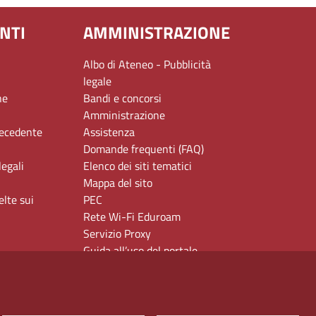
NTI
AMMINISTRAZIONE
Albo di Ateneo - Pubblicità
legale
ne
Bandi e concorsi
Amministrazione
recedente
Assistenza
Domande frequenti (FAQ)
legali
Elenco dei siti tematici
Mappa del sito
elte sui
PEC
Rete Wi-Fi Eduroam
Servizio Proxy
Guida all’uso del portale