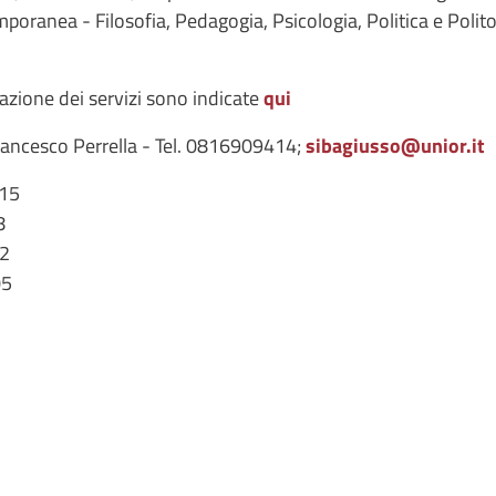
mporanea - Filosofia, Pedagogia, Psicologia, Politica e Polit
gazione dei servizi sono indicate
qui
Francesco Perrella - Tel. 0816909414;
sibagiusso@unior.it
15
8
2
05