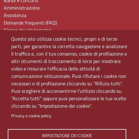
Bandi e concorsi
Amministrazione
Assistenza
Domande frequenti (FAQ)
Elenco dei siti tematici
Mappa del sito
Questo sito utilizza cookie tecnici, propri e di terze
PEC
parti, per garantire la corretta navigazione e analizzare
Rete Wi-Fi Eduroam
il traffico e, con il tuo consenso, cookie di profilazione e
Servizio Proxy
altri strumenti di tracciamento di terzi per mostrare
Guida all’uso del portale
video e misurare l'efficacia delle attività di
comunicazione istituzionale. Puoi rifiutare i cookie non
necessari e di profilazione cliccando su “Rifiuta tutti”.
Puoi scegliere di acconsentirne l’utilizzo cliccando su
“Accetta tutti” oppure puoi personalizzare le tue scelte
cliccando su “Impostazione dei cookie”.
Privacy e cookie policy
Università di Napoli L'Orientale. Palazzo Du Mesnil -
IMPOSTAZIONE DEI COOKIE