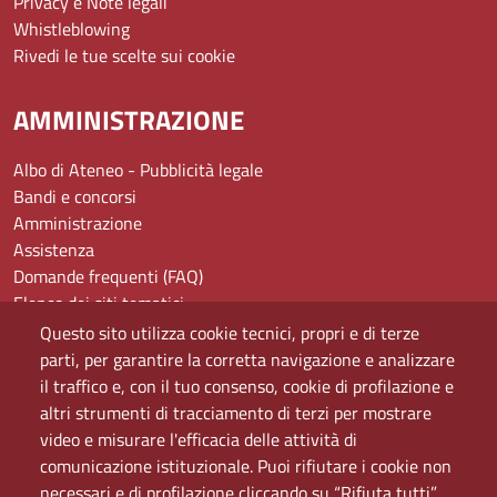
Privacy e Note legali
Whistleblowing
Rivedi le tue scelte sui cookie
AMMINISTRAZIONE
Albo di Ateneo - Pubblicità legale
Bandi e concorsi
Amministrazione
Assistenza
Domande frequenti (FAQ)
Elenco dei siti tematici
Mappa del sito
Questo sito utilizza cookie tecnici, propri e di terze
PEC
parti, per garantire la corretta navigazione e analizzare
Rete Wi-Fi Eduroam
il traffico e, con il tuo consenso, cookie di profilazione e
Servizio Proxy
altri strumenti di tracciamento di terzi per mostrare
Guida all’uso del portale
video e misurare l'efficacia delle attività di
comunicazione istituzionale. Puoi rifiutare i cookie non
necessari e di profilazione cliccando su “Rifiuta tutti”.