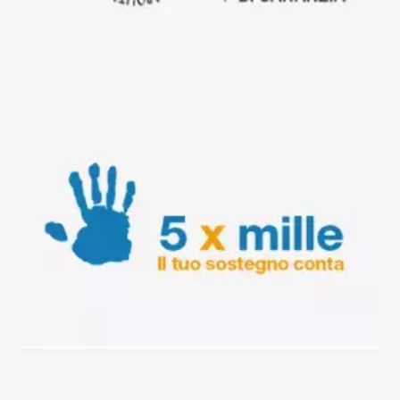
Dona il tuo 5 per mille
Vai al cus di napoli