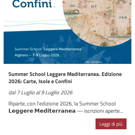
Summer School Leggere Mediterranea. Edizione
2026: Carte, Isole e Confini
dal 7 Luglio al 9 Luglio 2026
Riparte, con l’edizione 2026, la Summer School
𝗟𝗲𝗴𝗴𝗲𝗿𝗲 𝗠𝗲𝗱𝗶𝘁𝗲𝗿𝗿𝗮𝗻𝗲𝗮 — iscrizioni aperte...
Leggi di più