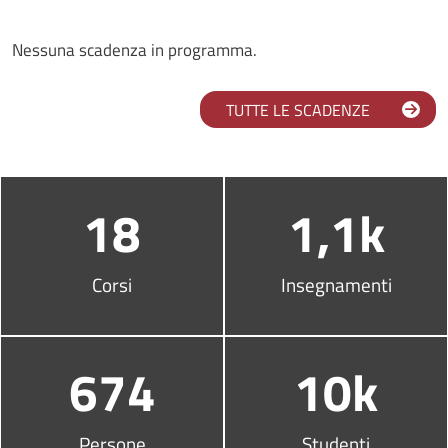
Nessuna scadenza in programma.
TUTTE LE SCADENZE
Infografica
18
1,1k
Corsi
Insegnamenti
674
10k
Persone
Studenti