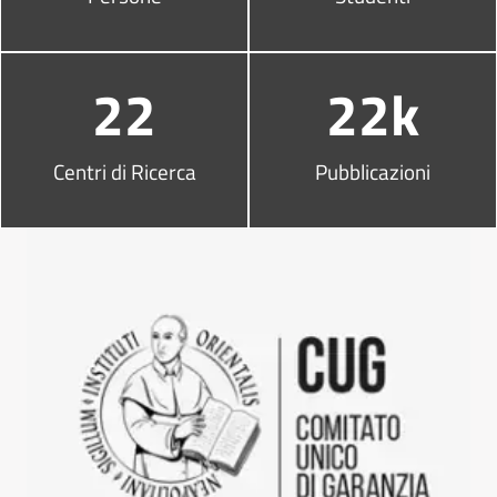
22
22k
Centri di Ricerca
Pubblicazioni
Altri link utili
Vai al comitato unico di garanz