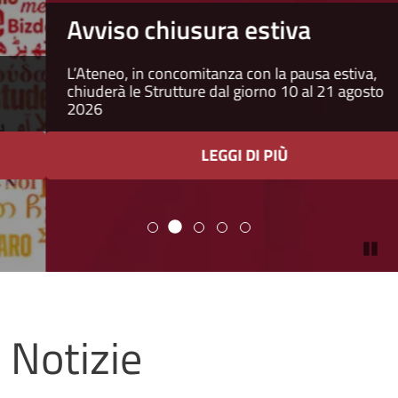
Avviso chiusura estiva
L’Ateneo, in concomitanza con la pausa estiva,
chiuderà le Strutture dal giorno 10 al 21 agosto
2026
LEGGI DI PIÙ
Pa
Università degli studi di Napoli
Notizie