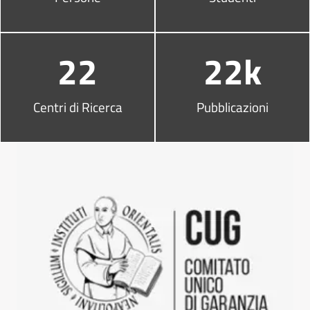
22
22k
Centri di Ricerca
Pubblicazioni
Altri link utili
Vai al comitato unico di garanz