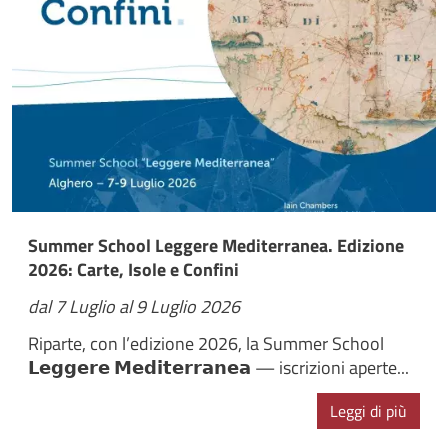
Summer School Leggere Mediterranea. Edizione
2026: Carte, Isole e Confini
dal 7 Luglio al 9 Luglio 2026
Riparte, con l’edizione 2026, la Summer School
𝗟𝗲𝗴𝗴𝗲𝗿𝗲 𝗠𝗲𝗱𝗶𝘁𝗲𝗿𝗿𝗮𝗻𝗲𝗮 — iscrizioni aperte...
Leggi di più