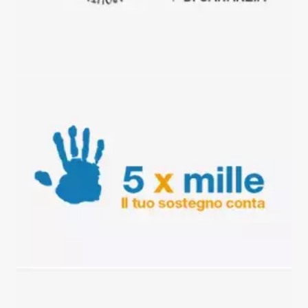
Dona il tuo 5 per mille
Vai al cus di napoli