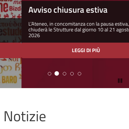
Avviso chiusura estiva
L’Ateneo, in concomitanza con la pausa estiva,
chiuderà le Strutture dal giorno 10 al 21 agosto
2026
LEGGI DI PIÙ
Pa
Università degli studi di Napoli
Notizie