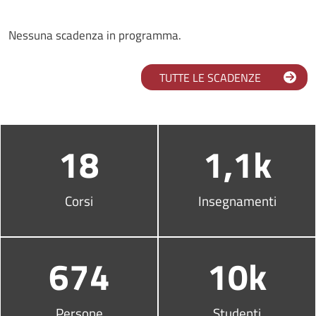
Nessuna scadenza in programma.
TUTTE LE SCADENZE
Infografica
18
1,1k
Corsi
Insegnamenti
674
10k
Persone
Studenti