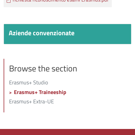
Aziende convenzionate
Titolo
Browse the section
Erasmus+ Studio
Erasmus+ Traineeship
Erasmus+ Extra-UE