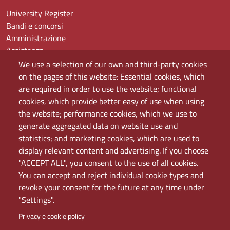
University Register
Bandi e concorsi
Amministrazione
Assistenza
Domande frequenti (FAQ)
We use a selection of our own and third-party cookies
Elenco dei siti tematici
on the pages of this website: Essential cookies, which
Mappa del sito
are required in order to use the website; functional
PEC
cookies, which provide better easy of use when using
Rete Wi-Fi Eduroam
the website; performance cookies, which we use to
Servizio Proxy
generate aggregated data on website use and
Guida all’uso del portale
statistics; and marketing cookies, which are used to
display relevant content and advertising. If you choose
"ACCEPT ALL", you consent to the use of all cookies.
You can accept and reject individual cookie types and
revoke your consent for the future at any time under
"Settings".
Privacy e cookie policy