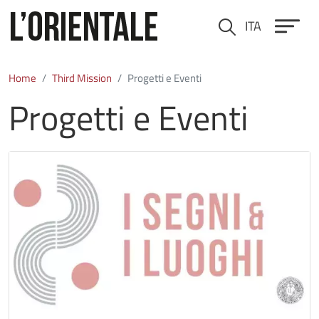
Skip to main content
ITA
Cerca
Home
Third Mission
Progetti e Eventi
Progetti e Eventi
Immagine
Immagine