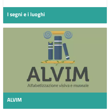
I segni e i luoghi
Titolo
Immagine
Immagine
ALVIM
Titolo