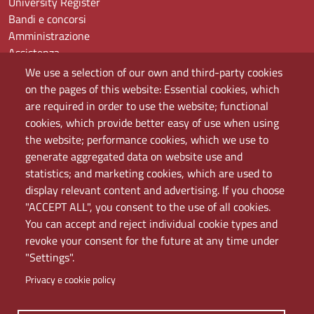
University Register
Bandi e concorsi
Amministrazione
Assistenza
Domande frequenti (FAQ)
We use a selection of our own and third-party cookies
Elenco dei siti tematici
on the pages of this website: Essential cookies, which
Mappa del sito
are required in order to use the website; functional
PEC
cookies, which provide better easy of use when using
Rete Wi-Fi Eduroam
the website; performance cookies, which we use to
Servizio Proxy
generate aggregated data on website use and
Guida all’uso del portale
statistics; and marketing cookies, which are used to
display relevant content and advertising. If you choose
"ACCEPT ALL", you consent to the use of all cookies.
You can accept and reject individual cookie types and
revoke your consent for the future at any time under
"Settings".
Privacy e cookie policy