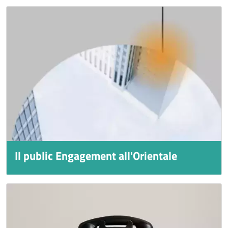
Immagine
Immagine
Il public Engagement all'Orientale
Titolo
Immagine
Immagine