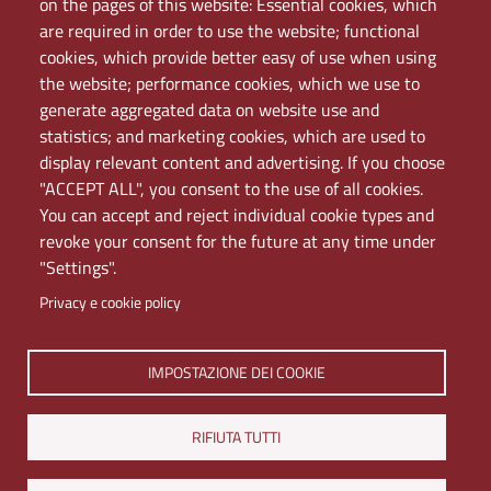
Elenco dei siti tematici
on the pages of this website: Essential cookies, which
Mappa del sito
are required in order to use the website; functional
PEC
cookies, which provide better easy of use when using
Rete Wi-Fi Eduroam
the website; performance cookies, which we use to
Servizio Proxy
generate aggregated data on website use and
Guida all’uso del portale
statistics; and marketing cookies, which are used to
display relevant content and advertising. If you choose
"ACCEPT ALL", you consent to the use of all cookies.
You can accept and reject individual cookie types and
revoke your consent for the future at any time under
"Settings".
Privacy e cookie policy
Università di Napoli L'Orientale. Palazzo Du Mesnil -
IMPOSTAZIONE DEI COOKIE
Via Chiatamone 61/62 - 80121 Napoli
Tel. +390816909000 | Partita IVA 00297640633 | PEC:
RIFIUTA TUTTI
ateneo@pec.unior.it