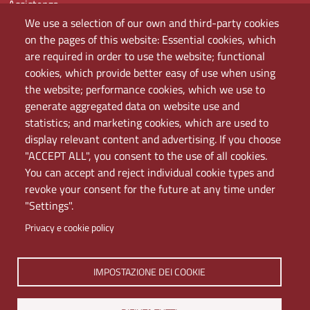
Assistenza
Domande frequenti (FAQ)
We use a selection of our own and third-party cookies
Elenco dei siti tematici
on the pages of this website: Essential cookies, which
Mappa del sito
are required in order to use the website; functional
PEC
cookies, which provide better easy of use when using
Rete Wi-Fi Eduroam
the website; performance cookies, which we use to
Servizio Proxy
generate aggregated data on website use and
Guida all’uso del portale
statistics; and marketing cookies, which are used to
display relevant content and advertising. If you choose
"ACCEPT ALL", you consent to the use of all cookies.
You can accept and reject individual cookie types and
revoke your consent for the future at any time under
"Settings".
Privacy e cookie policy
Università di Napoli L'Orientale. Palazzo Du Mesnil -
IMPOSTAZIONE DEI COOKIE
Via Chiatamone 61/62 - 80121 Napoli