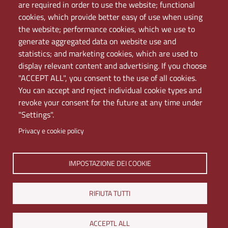
Mappa del sito
are required in order to use the website; functional
PEC
cookies, which provide better easy of use when using
Rete Wi-Fi Eduroam
the website; performance cookies, which we use to
Servizio Proxy
generate aggregated data on website use and
Guida all’uso del portale
statistics; and marketing cookies, which are used to
display relevant content and advertising. If you choose
"ACCEPT ALL", you consent to the use of all cookies.
You can accept and reject individual cookie types and
revoke your consent for the future at any time under
"Settings".
Privacy e cookie policy
IMPOSTAZIONE DEI COOKIE
Università di Napoli L'Orientale. Palazzo Du Mesnil -
Via Chiatamone 61/62 - 80121 Napoli
Tel. +390816909000 | Partita IVA 00297640633 | PEC:
RIFIUTA TUTTI
ateneo@pec.unior.it
Iscrizione al REA - CCIAA di Napoli n. NA-1112377
ACCEPTL ALL