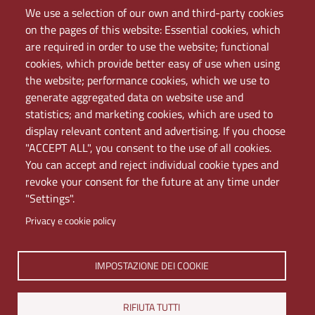
Domande frequenti (FAQ)
We use a selection of our own and third-party cookies
Elenco dei siti tematici
on the pages of this website: Essential cookies, which
Mappa del sito
are required in order to use the website; functional
PEC
cookies, which provide better easy of use when using
Rete Wi-Fi Eduroam
the website; performance cookies, which we use to
Servizio Proxy
generate aggregated data on website use and
Guida all’uso del portale
statistics; and marketing cookies, which are used to
display relevant content and advertising. If you choose
"ACCEPT ALL", you consent to the use of all cookies.
You can accept and reject individual cookie types and
revoke your consent for the future at any time under
"Settings".
Privacy e cookie policy
IMPOSTAZIONE DEI COOKIE
Università di Napoli L'Orientale. Palazzo Du Mesnil -
Via Chiatamone 61/62 - 80121 Napoli
Tel. +390816909000 | Partita IVA 00297640633 | PEC:
RIFIUTA TUTTI