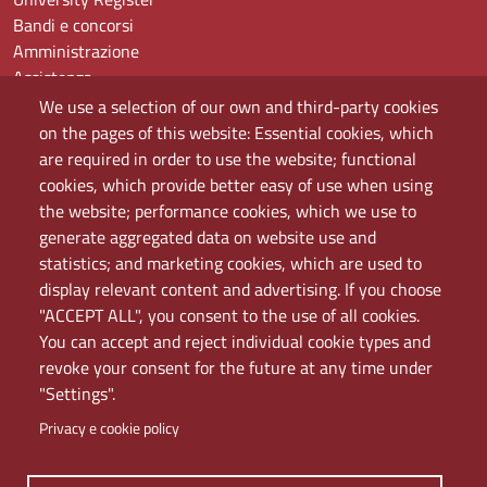
Bandi e concorsi
Amministrazione
Assistenza
Domande frequenti (FAQ)
We use a selection of our own and third-party cookies
Elenco dei siti tematici
on the pages of this website: Essential cookies, which
Mappa del sito
are required in order to use the website; functional
PEC
cookies, which provide better easy of use when using
Rete Wi-Fi Eduroam
the website; performance cookies, which we use to
Servizio Proxy
generate aggregated data on website use and
Guida all’uso del portale
statistics; and marketing cookies, which are used to
display relevant content and advertising. If you choose
"ACCEPT ALL", you consent to the use of all cookies.
You can accept and reject individual cookie types and
revoke your consent for the future at any time under
"Settings".
Privacy e cookie policy