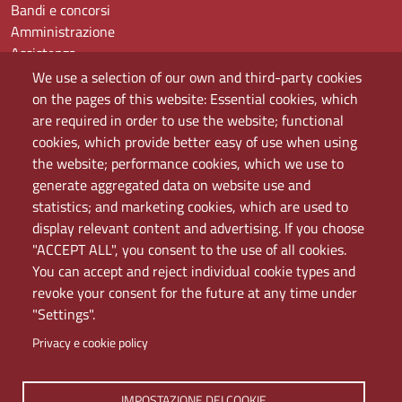
Bandi e concorsi
Amministrazione
Assistenza
Domande frequenti (FAQ)
We use a selection of our own and third-party cookies
Elenco dei siti tematici
on the pages of this website: Essential cookies, which
Mappa del sito
are required in order to use the website; functional
PEC
cookies, which provide better easy of use when using
Rete Wi-Fi Eduroam
the website; performance cookies, which we use to
Servizio Proxy
generate aggregated data on website use and
Guida all’uso del portale
statistics; and marketing cookies, which are used to
display relevant content and advertising. If you choose
"ACCEPT ALL", you consent to the use of all cookies.
You can accept and reject individual cookie types and
revoke your consent for the future at any time under
"Settings".
Privacy e cookie policy
IMPOSTAZIONE DEI COOKIE