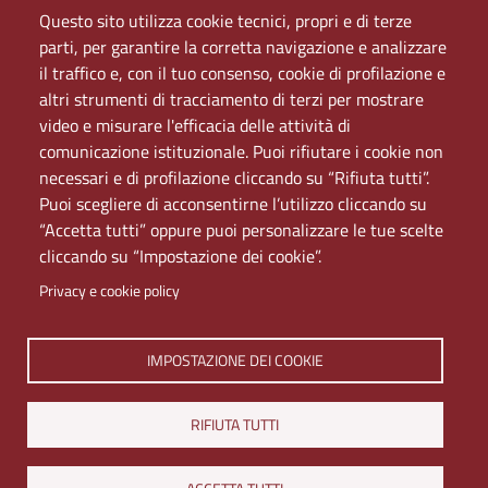
Mappa del sito
Questo sito utilizza cookie tecnici, propri e di terze
PEC
parti, per garantire la corretta navigazione e analizzare
Rete Wi-Fi Eduroam
il traffico e, con il tuo consenso, cookie di profilazione e
Servizio Proxy
altri strumenti di tracciamento di terzi per mostrare
Guida all’uso del portale
video e misurare l'efficacia delle attività di
comunicazione istituzionale. Puoi rifiutare i cookie non
necessari e di profilazione cliccando su “Rifiuta tutti”.
Puoi scegliere di acconsentirne l’utilizzo cliccando su
“Accetta tutti” oppure puoi personalizzare le tue scelte
cliccando su “Impostazione dei cookie”.
Privacy e cookie policy
IMPOSTAZIONE DEI COOKIE
Università di Napoli L'Orientale. Palazzo Du Mesnil -
Via Chiatamone 61/62 - 80121 Napoli
Tel. +390816909000 | Partita IVA 00297640633 | PEC:
RIFIUTA TUTTI
ateneo@pec.unior.it
Iscrizione al REA - CCIAA di Napoli n. NA-1112377