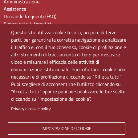
Amministrazione
Assistenza
Domande frequenti (FAQ)
Elenco dei siti tematici
Mappa del sito
Questo sito utilizza cookie tecnici, propri e di terze
PEC
parti, per garantire la corretta navigazione e analizzare
Rete Wi-Fi Eduroam
il traffico e, con il tuo consenso, cookie di profilazione e
Servizio Proxy
altri strumenti di tracciamento di terzi per mostrare
Guida all’uso del portale
video e misurare l'efficacia delle attività di
comunicazione istituzionale. Puoi rifiutare i cookie non
necessari e di profilazione cliccando su “Rifiuta tutti”.
Puoi scegliere di acconsentirne l’utilizzo cliccando su
“Accetta tutti” oppure puoi personalizzare le tue scelte
cliccando su “Impostazione dei cookie”.
Privacy e cookie policy
Università di Napoli L'Orientale. Palazzo Du Mesnil -
IMPOSTAZIONE DEI COOKIE
Via Chiatamone 61/62 - 80121 Napoli