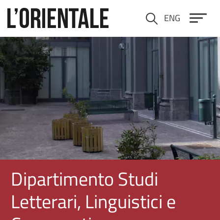
Salta al contenuto principale
ENG
Cerca
Immagine
Dipartimento Studi
Letterari, Linguistici e