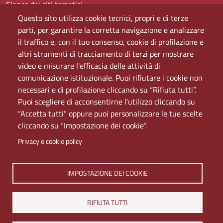
Elenco dei siti tematici
Mappa del sito
Questo sito utilizza cookie tecnici, propri e di terze
PEC
parti, per garantire la corretta navigazione e analizzare
Rete Wi-Fi Eduroam
il traffico e, con il tuo consenso, cookie di profilazione e
Servizio Proxy
altri strumenti di tracciamento di terzi per mostrare
Guida all’uso del portale
video e misurare l'efficacia delle attività di
comunicazione istituzionale. Puoi rifiutare i cookie non
necessari e di profilazione cliccando su “Rifiuta tutti”.
Puoi scegliere di acconsentirne l’utilizzo cliccando su
“Accetta tutti” oppure puoi personalizzare le tue scelte
cliccando su “Impostazione dei cookie”.
Privacy e cookie policy
Università di Napoli L'Orientale. Palazzo Du Mesnil -
IMPOSTAZIONE DEI COOKIE
Via Chiatamone 61/62 - 80121 Napoli
Tel. +390816909000 | Partita IVA 00297640633 | PEC:
RIFIUTA TUTTI
ateneo@pec.unior.it