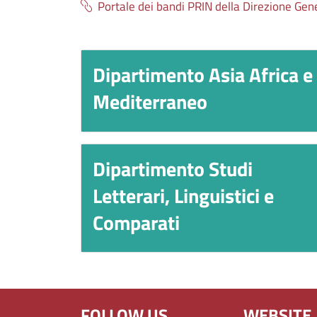
Portale dei bandi PRIN della Direzione Gen
Dipartimento Asia Africa e
Titolo
Mediterraneo
Dipartimento Studi
Titolo
Letterari, Linguistici e
Comparati
FOLLOW US
WEBSITE