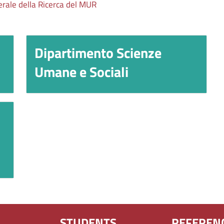
erale della Ricerca del MUR
Dipartimento Scienze
Titolo
Umane e Sociali
STUDENTS
REFEREN