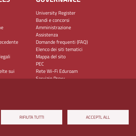
University Register
Bandi e concorsi
ne
Amministrazione
Assistenza
recedente
Domande frequenti (FAQ)
Elenco dei siti tematici
legali
Mappa del sito
PEC
elte sui
Rete Wi-Fi Eduroam
Servizio Proxy
Guida all’uso del portale
RIFIUTA TUTTI
ACCEPTL ALL
Via Chiatamone 61/62 - 80121 Napoli
ateneo@pec.unior.it