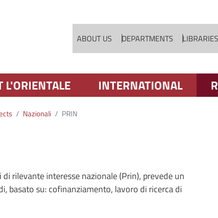
Skip to main content
ABOUT US
DEPARTMENTS
LIBRARIE
T L'ORIENTALE
INTERNATIONAL
R
ects
Nazionali
PRIN
 di rilevante interesse nazionale (Prin), prevede un
 basato su: cofinanziamento, lavoro di ricerca di