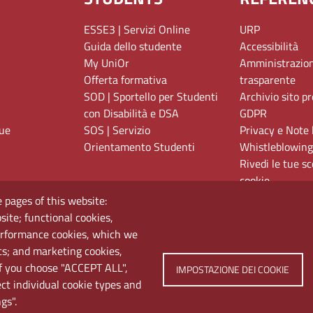
ESSE3 | Servizi Online
URP
Guida dello studente
Accessibilità
My UniOr
Amministrazio
Offerta formativa
trasparente
SOD | Sportello per Studenti
Archivio sito p
con Disabilità e DSA
GDPR
gue
SOS | Servizio
Privacy e Note 
Orientamento Studenti
Whistleblowing
Rivedi le tue sc
cookie
 pages of this website:
site; functional cookies,
erformance cookies, which we
cs; and marketing cookies,
If you choose "ACCEPT ALL",
IMPOSTAZIONE DEI COOKIE
Università di Napoli L'Orientale. Palazzo Du Mesnil - 
ect individual cookie types and
gs".
Tel. +390816909000 | Partita IVA 00297640633 | PEC: 