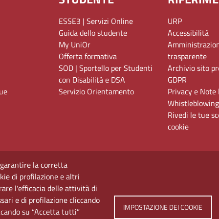
ESSE3 | Servizi Online
URP
Guida dello studente
Accessibilità
My UniOr
Amministrazio
Offerta formativa
trasparente
SOD | Sportello per Studenti
Archivio sito p
con Disabilità e DSA
GDPR
gue
Servizio Orientamento
Privacy e Note 
Whistleblowing
Rivedi le tue sc
cookie
 garantire la corretta
ie di profilazione e altri
e l'efficacia delle attività di
sari e di profilazione cliccando
IMPOSTAZIONE DEI COOKIE
Università di Napoli L'Orientale. Palazzo Du Mesnil - 
iccando su “Accetta tutti”