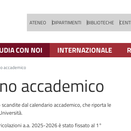
Salta al contenuto principale
ATENEO
DIPARTIMENTI
BIBLIOTECHE
CENTR
UDIA CON NOI
INTERNAZIONALE
R
no accademico
nno accademico
no scandite dal calendario accademico, che riporta le
Università.
tricolazioni a.a. 2025-2026 è stato fissato al 1°