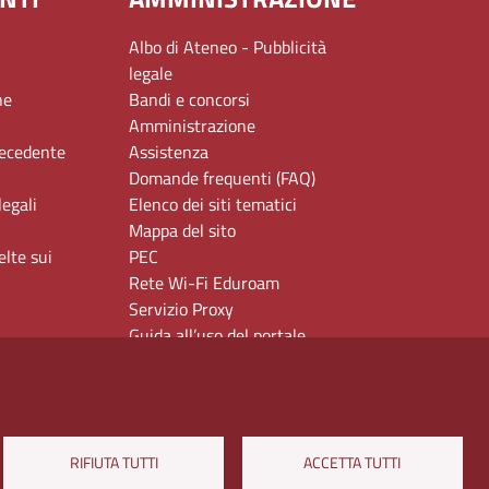
Albo di Ateneo - Pubblicità
legale
ne
Bandi e concorsi
Amministrazione
recedente
Assistenza
Domande frequenti (FAQ)
legali
Elenco dei siti tematici
Mappa del sito
elte sui
PEC
Rete Wi-Fi Eduroam
Servizio Proxy
Guida all’uso del portale
RIFIUTA TUTTI
ACCETTA TUTTI
Via Chiatamone 61/62 - 80121 Napoli