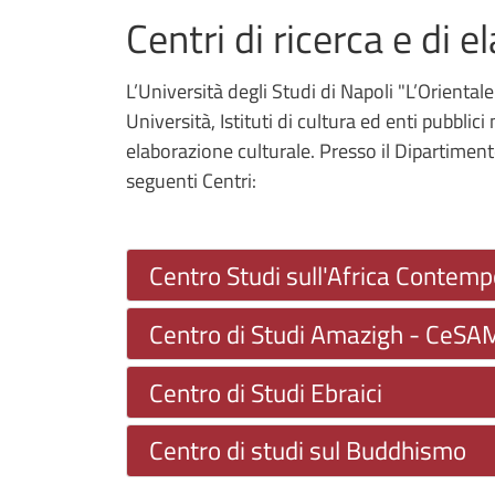
Centri di ricerca e di 
L’Università degli Studi di Napoli "L’Oriental
Università, Istituti di cultura ed enti pubblici
elaborazione culturale. Presso il Dipartiment
seguenti Centri:
Centro Studi sull'Africa Contem
Centro di Studi Amazigh - CeSA
Centro di Studi Ebraici
Centro di studi sul Buddhismo