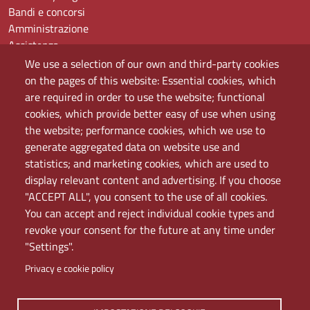
Bandi e concorsi
Amministrazione
Assistenza
Domande frequenti (FAQ)
We use a selection of our own and third-party cookies
Elenco dei siti tematici
on the pages of this website: Essential cookies, which
Mappa del sito
are required in order to use the website; functional
PEC
cookies, which provide better easy of use when using
Rete Wi-Fi Eduroam
the website; performance cookies, which we use to
Servizio Proxy
generate aggregated data on website use and
Guida all’uso del portale
statistics; and marketing cookies, which are used to
display relevant content and advertising. If you choose
"ACCEPT ALL", you consent to the use of all cookies.
You can accept and reject individual cookie types and
revoke your consent for the future at any time under
"Settings".
Privacy e cookie policy