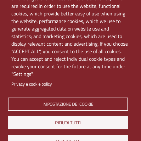
Mappa del sito
are required in order to use the website; functional
PEC
cookies, which provide better easy of use when using
Rete Wi-Fi Eduroam
the website; performance cookies, which we use to
Servizio Proxy
generate aggregated data on website use and
Guida all’uso del portale
statistics; and marketing cookies, which are used to
display relevant content and advertising. If you choose
"ACCEPT ALL", you consent to the use of all cookies.
You can accept and reject individual cookie types and
revoke your consent for the future at any time under
"Settings".
Privacy e cookie policy
Università di Napoli L'Orientale. Palazzo Du Mesnil -
IMPOSTAZIONE DEI COOKIE
Via Chiatamone 61/62 - 80121 Napoli
Tel. +390816909000 | Partita IVA 00297640633 | PEC:
RIFIUTA TUTTI
ateneo@pec.unior.it
Iscrizione al REA - CCIAA di Napoli n. NA-1112377