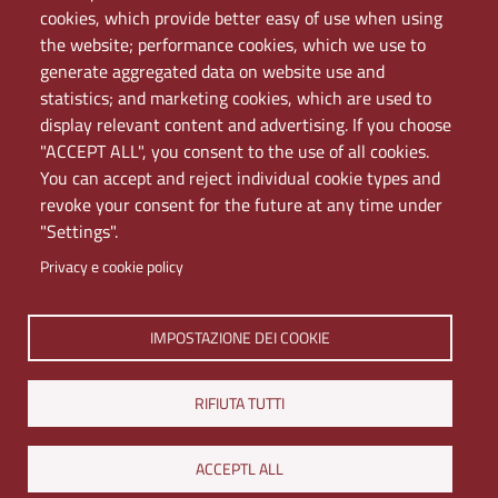
PEC
cookies, which provide better easy of use when using
Rete Wi-Fi Eduroam
the website; performance cookies, which we use to
Servizio Proxy
generate aggregated data on website use and
Guida all’uso del portale
statistics; and marketing cookies, which are used to
display relevant content and advertising. If you choose
"ACCEPT ALL", you consent to the use of all cookies.
You can accept and reject individual cookie types and
revoke your consent for the future at any time under
"Settings".
Privacy e cookie policy
Università di Napoli L'Orientale. Palazzo Du Mesnil -
IMPOSTAZIONE DEI COOKIE
Via Chiatamone 61/62 - 80121 Napoli
Tel. +390816909000 | Partita IVA 00297640633 | PEC:
RIFIUTA TUTTI
ateneo@pec.unior.it
Iscrizione al REA - CCIAA di Napoli n. NA-1112377
ACCEPTL ALL