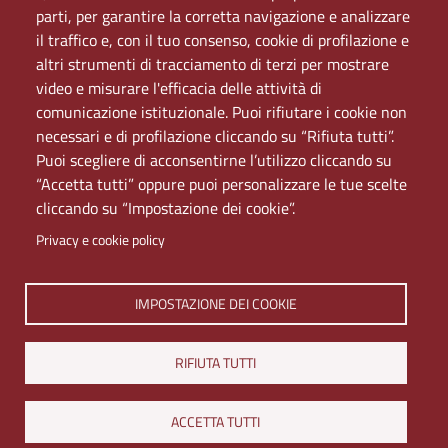
PEC
parti, per garantire la corretta navigazione e analizzare
Rete Wi-Fi Eduroam
il traffico e, con il tuo consenso, cookie di profilazione e
Servizio Proxy
altri strumenti di tracciamento di terzi per mostrare
Guida all’uso del portale
video e misurare l'efficacia delle attività di
comunicazione istituzionale. Puoi rifiutare i cookie non
necessari e di profilazione cliccando su “Rifiuta tutti”.
Puoi scegliere di acconsentirne l’utilizzo cliccando su
“Accetta tutti” oppure puoi personalizzare le tue scelte
cliccando su “Impostazione dei cookie”.
Privacy e cookie policy
Università di Napoli L'Orientale. Palazzo Du Mesnil -
IMPOSTAZIONE DEI COOKIE
Via Chiatamone 61/62 - 80121 Napoli
Tel. +390816909000 | Partita IVA 00297640633 | PEC:
RIFIUTA TUTTI
ateneo@pec.unior.it
Iscrizione al REA - CCIAA di Napoli n. NA-1112377
ACCETTA TUTTI