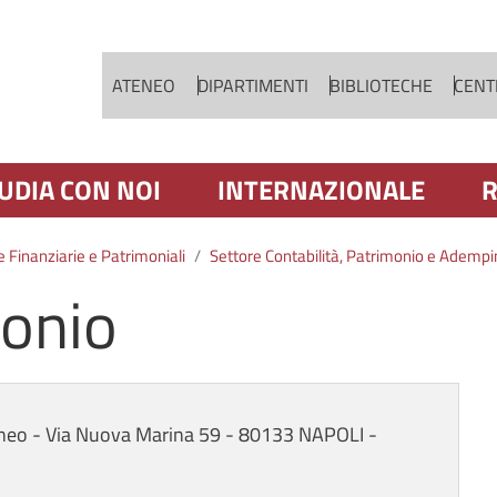
Salta al contenuto principale
ATENEO
DIPARTIMENTI
BIBLIOTECHE
CENTR
UDIA CON NOI
INTERNAZIONALE
R
 Finanziarie e Patrimoniali
Settore Contabilità, Patrimonio e Adempi
monio
neo - Via Nuova Marina 59 - 80133 NAPOLI -