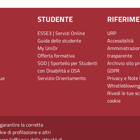
STUDENTE
RIFERIME
ESSE3 | Servizi Online
URP
Guida dello studente
Accessibilità
My UniOr
Amministrazio
Offerta formativa
trasparente
SOD | Sportello per Studenti
Archivio sito p
con Disabilità e DSA
GDPR
gue
Servizio Orientamento
Privacy e Note 
Whistleblowing
Rivedi le tue sc
cookie
 garantire la corretta
ie di profilazione e altri
e l'efficacia delle attività di