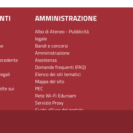
NTI
AMMINISTRAZIONE
Albo di Ateneo - Pubblicità
legale
ne
Bandi e concorsi
Amministrazione
recedente
Assistenza
Domande frequenti (FAQ)
legali
Elenco dei siti tematici
Mappa del sito
elte sui
PEC
Rete Wi-Fi Eduroam
Servizio Proxy
Guida all’uso del portale