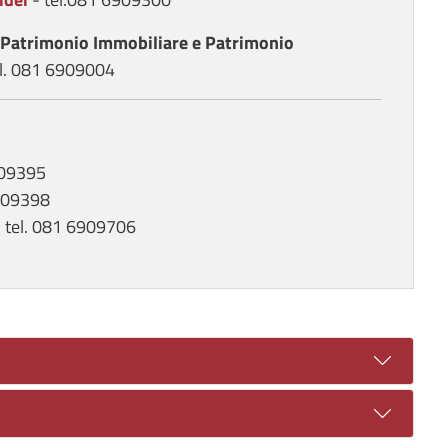
e Patrimonio Immobiliare e Patrimonio
el. 081 6909004
909395
6909398
 tel. 081 6909706