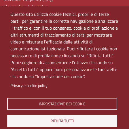
Elenco dei siti tematici
Mappa del sito
Questo sito utilizza cookie tecnici, propri e di terze
PEC
parti, per garantire la corretta navigazione e analizzare
Rete Wi-Fi Eduroam
il traffico e, con il tuo consenso, cookie di profilazione e
Servizio Proxy
altri strumenti di tracciamento di terzi per mostrare
Guida all’uso del portale
video e misurare l'efficacia delle attività di
comunicazione istituzionale. Puoi rifiutare i cookie non
necessari e di profilazione cliccando su “Rifiuta tutti”.
Puoi scegliere di acconsentirne l’utilizzo cliccando su
“Accetta tutti” oppure puoi personalizzare le tue scelte
cliccando su “Impostazione dei cookie”.
Privacy e cookie policy
Università di Napoli L'Orientale. Palazzo Du Mesnil -
IMPOSTAZIONE DEI COOKIE
Via Chiatamone 61/62 - 80121 Napoli
Tel. +390816909000 | Partita IVA 00297640633 | PEC:
RIFIUTA TUTTI
ateneo@pec.unior.it