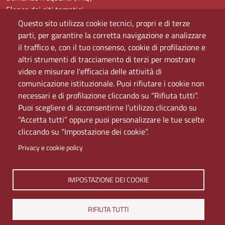
Elenco dei siti tematici
Mappa del sito
Questo sito utilizza cookie tecnici, propri e di terze
PEC
parti, per garantire la corretta navigazione e analizzare
Rete Wi-Fi Eduroam
il traffico e, con il tuo consenso, cookie di profilazione e
Servizio Proxy
altri strumenti di tracciamento di terzi per mostrare
Guida all’uso del portale
video e misurare l'efficacia delle attività di
comunicazione istituzionale. Puoi rifiutare i cookie non
necessari e di profilazione cliccando su “Rifiuta tutti”.
Puoi scegliere di acconsentirne l’utilizzo cliccando su
“Accetta tutti” oppure puoi personalizzare le tue scelte
cliccando su “Impostazione dei cookie”.
Privacy e cookie policy
Università di Napoli L'Orientale. Palazzo Du Mesnil -
IMPOSTAZIONE DEI COOKIE
Via Chiatamone 61/62 - 80121 Napoli
Tel. +390816909000 | Partita IVA 00297640633 | PEC:
RIFIUTA TUTTI
ateneo@pec.unior.it