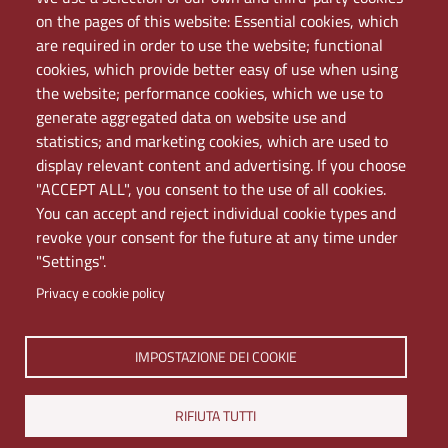
Elenco dei siti tematici
on the pages of this website: Essential cookies, which
Mappa del sito
are required in order to use the website; functional
PEC
cookies, which provide better easy of use when using
Rete Wi-Fi Eduroam
the website; performance cookies, which we use to
Servizio Proxy
generate aggregated data on website use and
Guida all’uso del portale
statistics; and marketing cookies, which are used to
display relevant content and advertising. If you choose
"ACCEPT ALL", you consent to the use of all cookies.
You can accept and reject individual cookie types and
revoke your consent for the future at any time under
"Settings".
Privacy e cookie policy
Università di Napoli L'Orientale. Palazzo Du Mesnil -
IMPOSTAZIONE DEI COOKIE
Via Chiatamone 61/62 - 80121 Napoli
Tel. +390816909000 | Partita IVA 00297640633 | PEC:
RIFIUTA TUTTI
ateneo@pec.unior.it