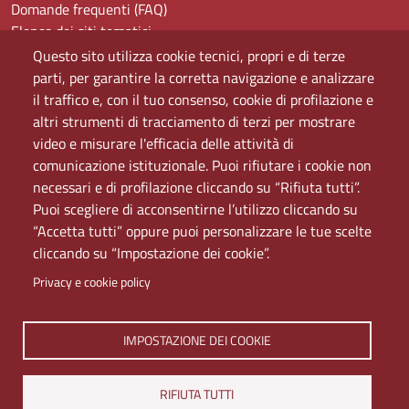
Domande frequenti (FAQ)
Elenco dei siti tematici
Mappa del sito
Questo sito utilizza cookie tecnici, propri e di terze
PEC
parti, per garantire la corretta navigazione e analizzare
Rete Wi-Fi Eduroam
il traffico e, con il tuo consenso, cookie di profilazione e
Servizio Proxy
altri strumenti di tracciamento di terzi per mostrare
Guida all’uso del portale
video e misurare l'efficacia delle attività di
comunicazione istituzionale. Puoi rifiutare i cookie non
necessari e di profilazione cliccando su “Rifiuta tutti”.
Puoi scegliere di acconsentirne l’utilizzo cliccando su
“Accetta tutti” oppure puoi personalizzare le tue scelte
cliccando su “Impostazione dei cookie”.
Privacy e cookie policy
IMPOSTAZIONE DEI COOKIE
Università di Napoli L'Orientale. Palazzo Du Mesnil -
Via Chiatamone 61/62 - 80121 Napoli
Tel. +390816909000 | Partita IVA 00297640633 | PEC:
RIFIUTA TUTTI