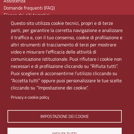
Assistenza
Domande frequenti (FAQ)
Elenco dei siti tematici
Mappa del sito
Questo sito utilizza cookie tecnici, propri e di terze
PEC
parti, per garantire la corretta navigazione e analizzare
Rete Wi-Fi Eduroam
il traffico e, con il tuo consenso, cookie di profilazione e
Servizio Proxy
altri strumenti di tracciamento di terzi per mostrare
Guida all’uso del portale
video e misurare l'efficacia delle attività di
comunicazione istituzionale. Puoi rifiutare i cookie non
necessari e di profilazione cliccando su “Rifiuta tutti”.
Puoi scegliere di acconsentirne l’utilizzo cliccando su
“Accetta tutti” oppure puoi personalizzare le tue scelte
cliccando su “Impostazione dei cookie”.
Privacy e cookie policy
Università di Napoli L'Orientale. Palazzo Du Mesnil -
IMPOSTAZIONE DEI COOKIE
Via Chiatamone 61/62 - 80121 Napoli
Tel. +390816909000 | Partita IVA 00297640633 | PEC:
RIFIUTA TUTTI