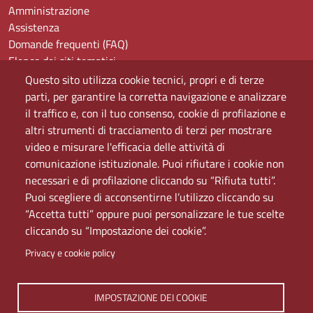
Amministrazione
Assistenza
Domande frequenti (FAQ)
Elenco dei siti tematici
Mappa del sito
Questo sito utilizza cookie tecnici, propri e di terze
PEC
parti, per garantire la corretta navigazione e analizzare
Rete Wi-Fi Eduroam
il traffico e, con il tuo consenso, cookie di profilazione e
Servizio Proxy
altri strumenti di tracciamento di terzi per mostrare
Guida all’uso del portale
video e misurare l'efficacia delle attività di
comunicazione istituzionale. Puoi rifiutare i cookie non
necessari e di profilazione cliccando su “Rifiuta tutti”.
Puoi scegliere di acconsentirne l’utilizzo cliccando su
“Accetta tutti” oppure puoi personalizzare le tue scelte
cliccando su “Impostazione dei cookie”.
Privacy e cookie policy
IMPOSTAZIONE DEI COOKIE
Università di Napoli L'Orientale. Palazzo Du Mesnil -