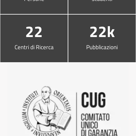
22
22k
Centri di Ricerca
Pubblicazioni
Altri link utili
Vai al comitato unico di garanz