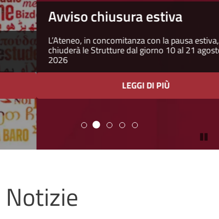
Avviso chiusura estiva
L’Ateneo, in concomitanza con la pausa estiva,
chiuderà le Strutture dal giorno 10 al 21 agosto
2026
LEGGI DI PIÙ
Pa
Università degli studi di Napoli
Notizie