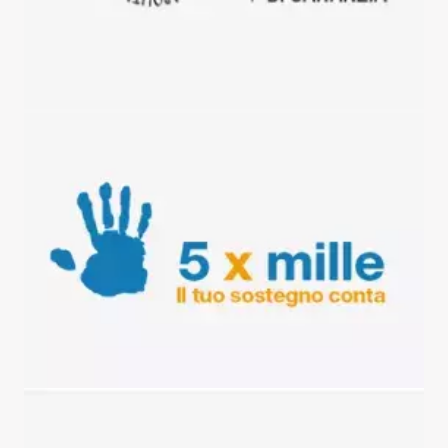
Dona il tuo 5 per mille
Vai al cus di napoli