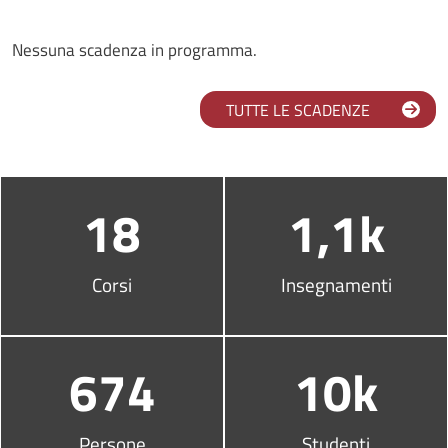
Nessuna scadenza in programma.
TUTTE LE SCADENZE
Infografica
18
1,1k
Corsi
Insegnamenti
674
10k
Persone
Studenti