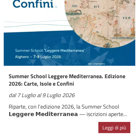
Summer School Leggere Mediterranea. Edizione
2026: Carte, Isole e Confini
dal 7 Luglio al 9 Luglio 2026
Riparte, con l’edizione 2026, la Summer School
𝗟𝗲𝗴𝗴𝗲𝗿𝗲 𝗠𝗲𝗱𝗶𝘁𝗲𝗿𝗿𝗮𝗻𝗲𝗮 — iscrizioni aperte...
Leggi di più