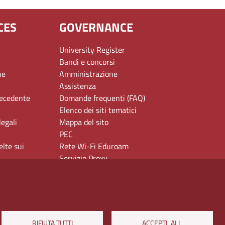
CES
GOVERNANCE
University Register
Bandi e concorsi
ne
Amministrazione
Assistenza
recedente
Domande frequenti (FAQ)
Elenco dei siti tematici
legali
Mappa del sito
PEC
elte sui
Rete Wi-Fi Eduroam
Servizio Proxy
Guida all’uso del portale
RIFIUTA TUTTI
ACCEPTL ALL