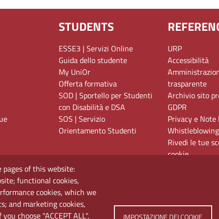
STUDENTS
REFEREN
ESSE3 | Servizi Online
URP
Guida dello studente
Accessibilità
My UniOr
Amministrazio
Offerta formativa
trasparente
SOD | Sportello per Studenti
Archivio sito p
con Disabilità e DSA
GDPR
gue
SOS | Servizio
Privacy e Note 
Orientamento Studenti
Whistleblowing
Rivedi le tue sc
cookie
 pages of this website:
site; functional cookies,
erformance cookies, which we
cs; and marketing cookies,
If you choose "ACCEPT ALL",
IMPOSTAZIONE DEI COOKIE