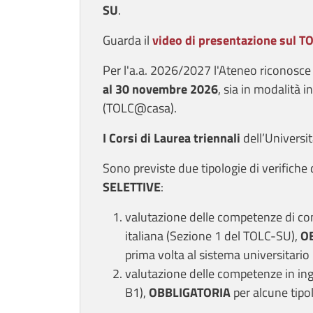
SU
.
Guarda il
video di presentazione sul T
Per l'a.a. 2026/2027 l'Ateneo riconosc
al 30 novembre 2026
, sia in modalità
(TOLC@casa).
I Corsi di Laurea triennali
dell’Universi
Sono previste due tipologie di verifich
SELETTIVE
:
valutazione delle competenze di co
italiana (Sezione 1 del TOLC-SU),
O
prima volta al sistema universitario 
valutazione delle competenze in ingr
B1),
OBBLIGATORIA
per alcune tipol